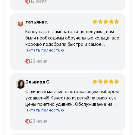
12 июля
татьяна г.
Т
Консультант замечательная девушка, нам
были необходимы обручальные кольца, все
хорошо подобрали быстро и самое
Читать полностью
главное, что все подошло по размеру с
первого раза ,огромное спасибо 🌹🌹🌹
23 июня
Эльвира С.
Э
Отличный магазин с потрясающим выбором
украшений! Качество изделий на высоте, а
цены приятно удивили. Обслуживание на
Читать полностью
высшем уровне – консультанты очень
профессиональные.
23 июня