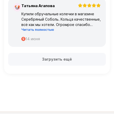
Татьяна Агапова
Т
Купили обручальные колечки в магазине
Серебряный Соболь. Кольца качественные,
всё как мы хотели. Огромрое спасибо
Читать полностью
персоналу за работу с нами!
Спасибо
14 июня
Загрузить ещё