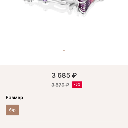
3 685 ₽
3 879 ₽
Размер
б/р