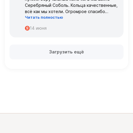
Серебряный Соболь. Кольца качественные,
всё как мы хотели. Огромрое спасибо
Читать полностью
персоналу за работу с нами!
Спасибо
14 июня
Загрузить ещё