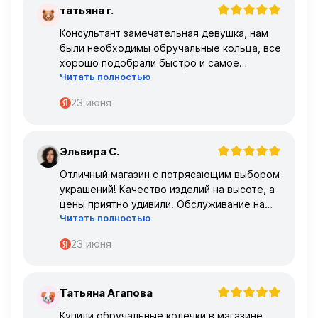
татьяна г.
Т
Консультант замечательная девушка, нам
были необходимы обручальные кольца, все
хорошо подобрали быстро и самое
Читать полностью
главное, что все подошло по размеру с
первого раза ,огромное спасибо 🌹🌹🌹
23 июня
Эльвира С.
Э
Отличный магазин с потрясающим выбором
украшений! Качество изделий на высоте, а
цены приятно удивили. Обслуживание на
Читать полностью
высшем уровне – консультанты очень
профессиональные.
23 июня
Татьяна Агапова
Т
Купили обручальные колечки в магазине