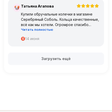
Татьяна Агапова
Т
Купили обручальные колечки в магазине
Серебряный Соболь. Кольца качественные,
всё как мы хотели. Огромрое спасибо
Читать полностью
персоналу за работу с нами!
Спасибо
14 июня
Загрузить ещё