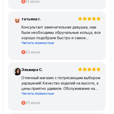
12 июля
татьяна г.
Т
Консультант замечательная девушка, нам
были необходимы обручальные кольца, все
хорошо подобрали быстро и самое
Читать полностью
главное, что все подошло по размеру с
первого раза ,огромное спасибо 🌹🌹🌹
23 июня
Эльвира С.
Э
Отличный магазин с потрясающим выбором
украшений! Качество изделий на высоте, а
цены приятно удивили. Обслуживание на
Читать полностью
высшем уровне – консультанты очень
профессиональные.
23 июня