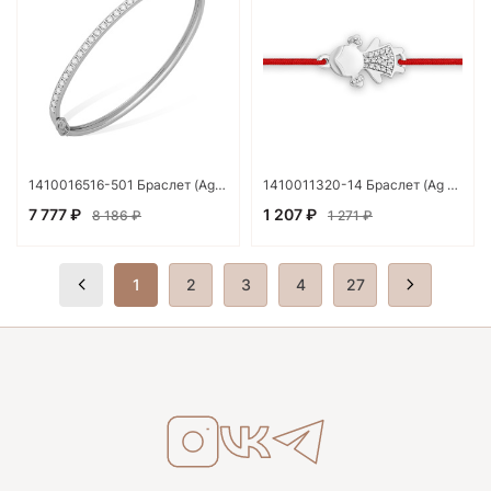
1410016516-501 Браслет (Ag 925)
1410011320-14 Браслет (Ag 925)
7 777 ₽
1 207 ₽
8 186 ₽
1 271 ₽
1
2
3
4
27