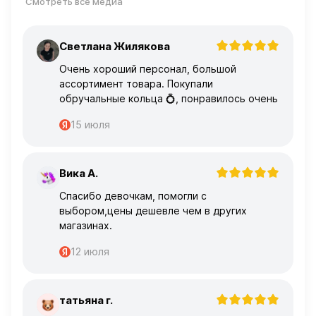
Смотреть все медиа
Светлана Жилякова
С
Очень хороший персонал, большой
ассортимент товара. Покупали
обручальные кольца 💍, понравилось очень
15 июля
Вика А.
В
Спасибо девочкам, помогли с
выбором,цены дешевле чем в других
магазинах.
12 июля
татьяна г.
Т