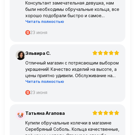
Консультант замечательная девушка, нам
были необходимы обручальные кольца, все
хорошо подобрали быстро и самое
Читать полностью
главное, что все подошло по размеру с
первого раза ,огромное спасибо 🌹🌹🌹
23 июня
Эльвира С.
Э
Отличный магазин с потрясающим выбором
украшений! Качество изделий на высоте, а
цены приятно удивили. Обслуживание на
Читать полностью
высшем уровне – консультанты очень
профессиональные.
23 июня
Татьяна Агапова
Т
Купили обручальные колечки в магазине
Серебряный Соболь. Кольца качественные,