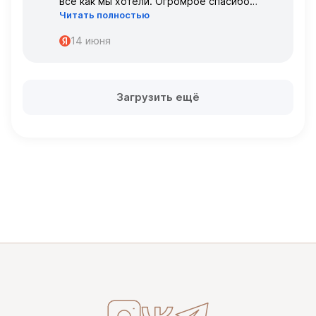
всё как мы хотели. Огромрое спасибо
Читать полностью
персоналу за работу с нами!
Спасибо
14 июня
Загрузить ещё