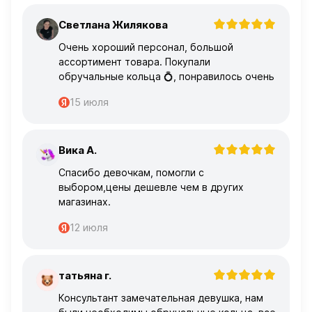
Светлана Жилякова
С
Очень хороший персонал, большой
ассортимент товара. Покупали
обручальные кольца 💍, понравилось очень
15 июля
Вика А.
В
Спасибо девочкам, помогли с
выбором,цены дешевле чем в других
магазинах.
12 июля
татьяна г.
Т
Консультант замечательная девушка, нам