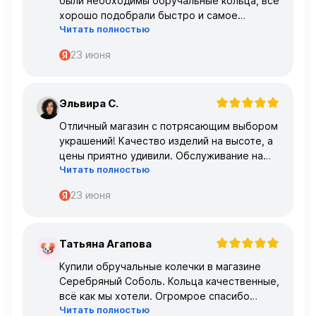
были необходимы обручальные кольца, все
хорошо подобрали быстро и самое
Читать полностью
главное, что все подошло по размеру с
первого раза ,огромное спасибо 🌹🌹🌹
23 июня
Эльвира С.
Э
Отличный магазин с потрясающим выбором
украшений! Качество изделий на высоте, а
цены приятно удивили. Обслуживание на
Читать полностью
высшем уровне – консультанты очень
профессиональные.
23 июня
Татьяна Агапова
Т
Купили обручальные колечки в магазине
Серебряный Соболь. Кольца качественные,
всё как мы хотели. Огромрое спасибо
Читать полностью
персоналу за работу с нами!