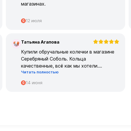
магазинах.
12 июля
Татьяна Агапова
Т
Купили обручальные колечки в магазине
Серебряный Соболь. Кольца
качественные, всё как мы хотели.
Читать полностью
Огромрое спасибо персоналу за работу с
нами!
14 июня
Спасибо