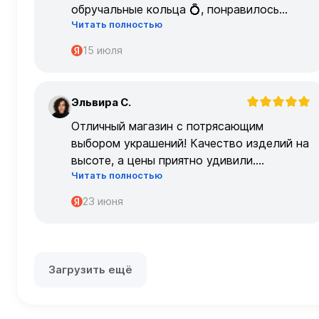
обручальные кольца 💍, понравилось
Читать полностью
очень
15 июля
Эльвира С.
Э
Отличный магазин с потрясающим
выбором украшений! Качество изделий на
высоте, а цены приятно удивили.
Читать полностью
Обслуживание на высшем уровне –
консультанты очень профессиональные.
23 июня
Загрузить ещё