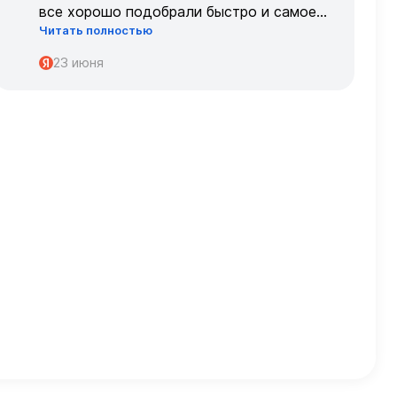
все хорошо подобрали быстро и самое
Читать полностью
главное, что все подошло по размеру с
первого раза ,огромное спасибо 🌹🌹🌹
23 июня