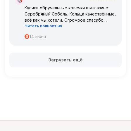
Т
Купили обручальные колечки в магазине
Серебряный Соболь. Кольца качественные,
всё как мы хотели. Огромрое спасибо
Читать полностью
персоналу за работу с нами!
Спасибо
14 июня
Загрузить ещё