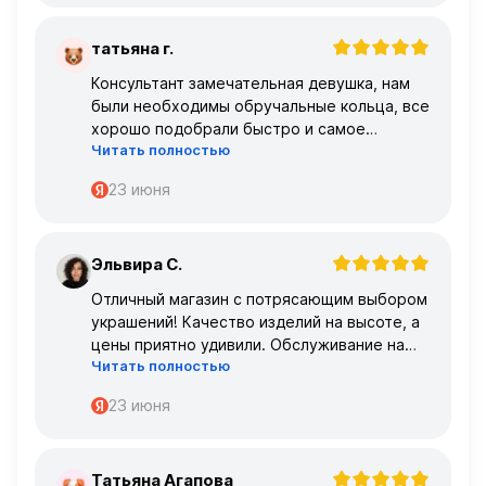
татьяна г.
Т
Консультант замечательная девушка, нам
были необходимы обручальные кольца, все
хорошо подобрали быстро и самое
Читать полностью
главное, что все подошло по размеру с
первого раза ,огромное спасибо 🌹🌹🌹
23 июня
Эльвира С.
Э
Отличный магазин с потрясающим выбором
украшений! Качество изделий на высоте, а
цены приятно удивили. Обслуживание на
Читать полностью
высшем уровне – консультанты очень
профессиональные.
23 июня
Татьяна Агапова