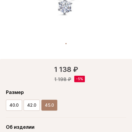
1 138 ₽
1 198 ₽
Размер
40.0
42.0
45.0
Об изделии