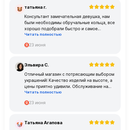
татьяна г.
Т
Консультант замечательная девушка, нам
были необходимы обручальные кольца, все
хорошо подобрали быстро и самое
Читать полностью
главное, что все подошло по размеру с
первого раза ,огромное спасибо 🌹🌹🌹
23 июня
Эльвира С.
Э
Отличный магазин с потрясающим выбором
украшений! Качество изделий на высоте, а
цены приятно удивили. Обслуживание на
Читать полностью
высшем уровне – консультанты очень
профессиональные.
23 июня
Татьяна Агапова
Т