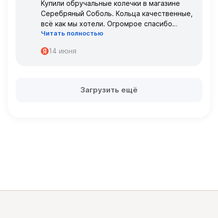
Купили обручальные колечки в магазине
Серебряный Соболь. Кольца качественные,
всё как мы хотели. Огромрое спасибо
Читать полностью
персоналу за работу с нами!
Спасибо
14 июня
Загрузить ещё