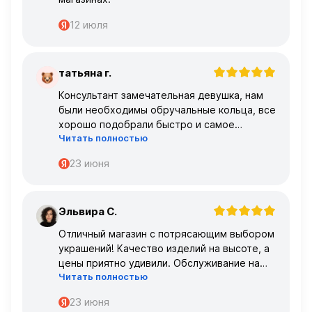
12 июля
татьяна г.
Т
Консультант замечательная девушка, нам
были необходимы обручальные кольца, все
хорошо подобрали быстро и самое
Читать полностью
главное, что все подошло по размеру с
первого раза ,огромное спасибо 🌹🌹🌹
23 июня
Эльвира С.
Э
Отличный магазин с потрясающим выбором
украшений! Качество изделий на высоте, а
цены приятно удивили. Обслуживание на
Читать полностью
высшем уровне – консультанты очень
профессиональные.
23 июня