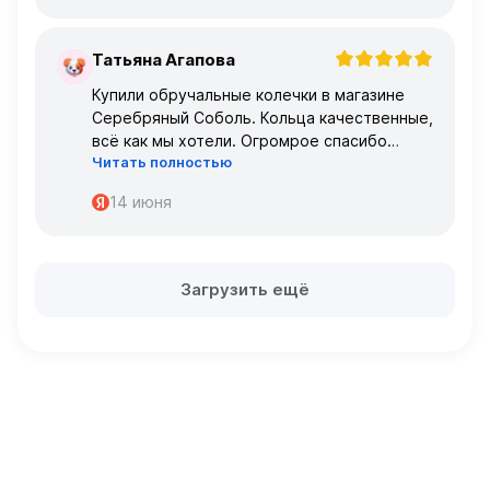
Татьяна Агапова
Т
Купили обручальные колечки в магазине
Серебряный Соболь. Кольца качественные,
всё как мы хотели. Огромрое спасибо
Читать полностью
персоналу за работу с нами!
Спасибо
14 июня
Загрузить ещё