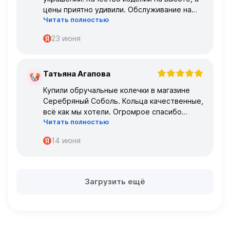
цены приятно удивили. Обслуживание на
Читать полностью
высшем уровне – консультанты очень
профессиональные.
23 июня
Татьяна Агапова
Т
Купили обручальные колечки в магазине
Серебряный Соболь. Кольца качественные,
всё как мы хотели. Огромрое спасибо
Читать полностью
персоналу за работу с нами!
Спасибо
14 июня
Загрузить ещё