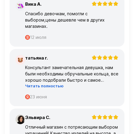
Вика А.
В
Спасибо девочкам, помогли с
выбором,цены дешевле чем в других
магазинах.
12 июля
татьяна г.
Т
Консультант замечательная девушка, нам
были необходимы обручальные кольца, все
хорошо подобрали быстро и самое
Читать полностью
главное, что все подошло по размеру с
первого раза ,огромное спасибо 🌹🌹🌹
23 июня
Эльвира С.
Э
Отличный магазин с потрясающим выбором
украшений! Качество изделий на высоте, а