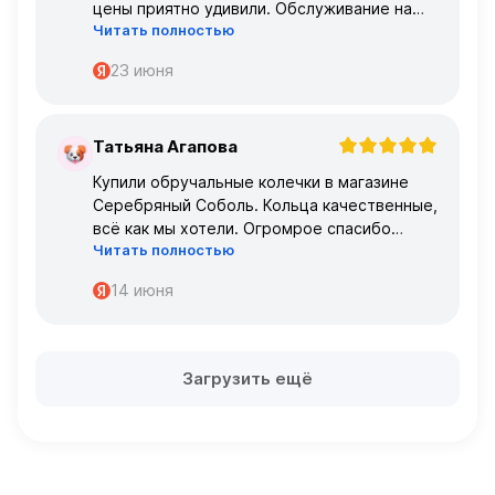
цены приятно удивили. Обслуживание на
Читать полностью
высшем уровне – консультанты очень
профессиональные.
23 июня
Татьяна Агапова
Т
Купили обручальные колечки в магазине
Серебряный Соболь. Кольца качественные,
всё как мы хотели. Огромрое спасибо
Читать полностью
персоналу за работу с нами!
Спасибо
14 июня
Загрузить ещё