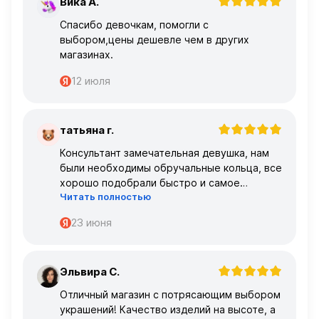
Вика А.
В
Спасибо девочкам, помогли с
выбором,цены дешевле чем в других
магазинах.
12 июля
татьяна г.
Т
Консультант замечательная девушка, нам
были необходимы обручальные кольца, все
хорошо подобрали быстро и самое
Читать полностью
главное, что все подошло по размеру с
первого раза ,огромное спасибо 🌹🌹🌹
23 июня
Эльвира С.
Э
Отличный магазин с потрясающим выбором
украшений! Качество изделий на высоте, а