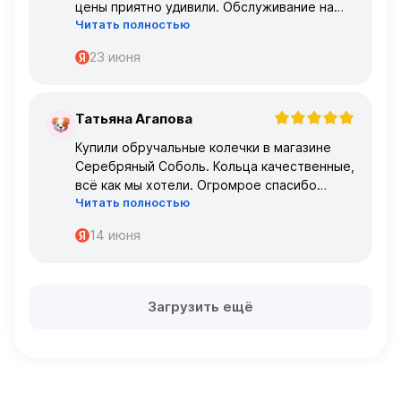
цены приятно удивили. Обслуживание на
Читать полностью
высшем уровне – консультанты очень
профессиональные.
23 июня
Татьяна Агапова
Т
Купили обручальные колечки в магазине
Серебряный Соболь. Кольца качественные,
всё как мы хотели. Огромрое спасибо
Читать полностью
персоналу за работу с нами!
Спасибо
14 июня
Загрузить ещё