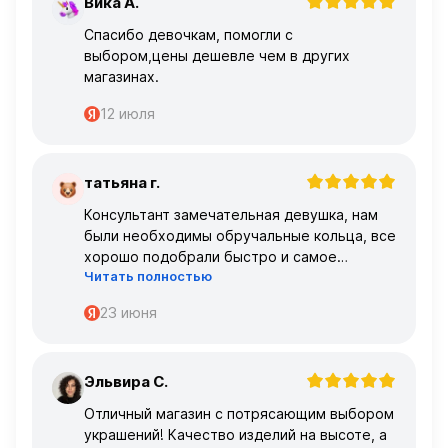
Вика А.
В
Спасибо девочкам, помогли с
выбором,цены дешевле чем в других
магазинах.
12 июля
татьяна г.
Т
Консультант замечательная девушка, нам
были необходимы обручальные кольца, все
хорошо подобрали быстро и самое
Читать полностью
главное, что все подошло по размеру с
первого раза ,огромное спасибо 🌹🌹🌹
23 июня
Эльвира С.
Э
Отличный магазин с потрясающим выбором
украшений! Качество изделий на высоте, а