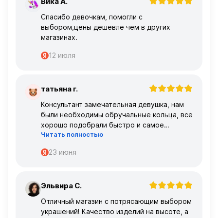
Вика А.
В
Спасибо девочкам, помогли с
выбором,цены дешевле чем в других
магазинах.
12 июля
татьяна г.
Т
Консультант замечательная девушка, нам
были необходимы обручальные кольца, все
хорошо подобрали быстро и самое
Читать полностью
главное, что все подошло по размеру с
первого раза ,огромное спасибо 🌹🌹🌹
23 июня
Эльвира С.
Э
Отличный магазин с потрясающим выбором
украшений! Качество изделий на высоте, а