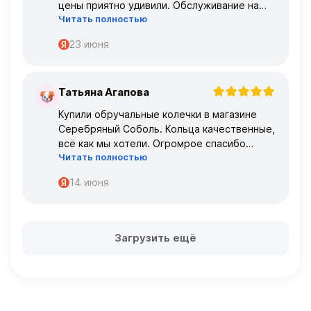
цены приятно удивили. Обслуживание на
Читать полностью
высшем уровне – консультанты очень
профессиональные.
23 июня
Татьяна Агапова
Т
Купили обручальные колечки в магазине
Серебряный Соболь. Кольца качественные,
всё как мы хотели. Огромрое спасибо
Читать полностью
персоналу за работу с нами!
Спасибо
14 июня
Загрузить ещё