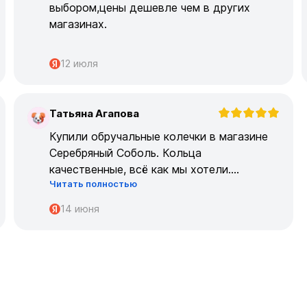
выбором,цены дешевле чем в других
магазинах.
12 июля
Татьяна Агапова
Т
Купили обручальные колечки в магазине
Серебряный Соболь. Кольца
качественные, всё как мы хотели.
Читать полностью
Огромрое спасибо персоналу за работу с
нами!
14 июня
Спасибо