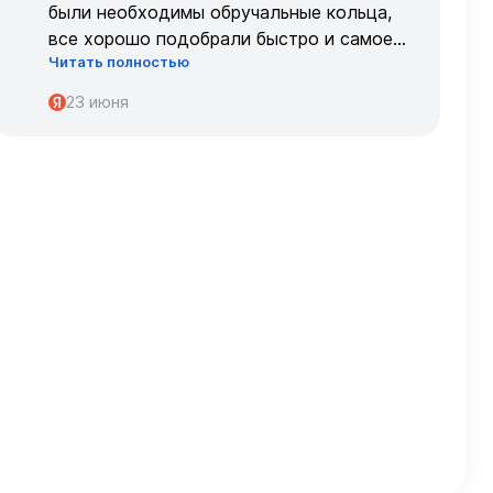
были необходимы обручальные кольца,
все хорошо подобрали быстро и самое
Читать полностью
главное, что все подошло по размеру с
первого раза ,огромное спасибо 🌹🌹🌹
23 июня