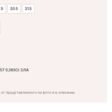
.5
20.5
21.5
-57 0,085Ct 3/5А
от представленного на фото и в описании