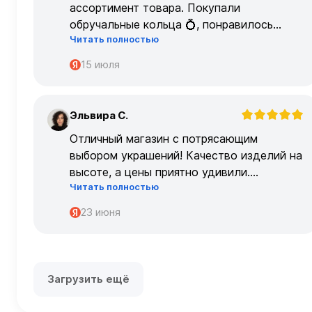
ассортимент товара. Покупали
обручальные кольца 💍, понравилось
Читать полностью
очень
15 июля
Эльвира С.
Э
Отличный магазин с потрясающим
выбором украшений! Качество изделий на
высоте, а цены приятно удивили.
Читать полностью
Обслуживание на высшем уровне –
консультанты очень профессиональные.
23 июня
Загрузить ещё