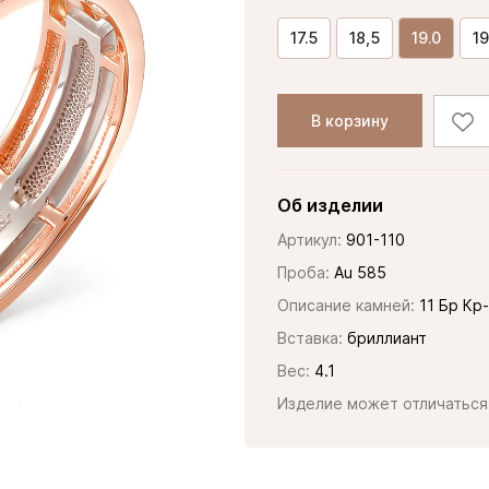
17.5
18,5
19.0
19
В корзину
Об изделии
Артикул:
901-110
Проба:
Au 585
Описание камней:
11 Бр Кр
Вставка:
бриллиант
Вес:
4.1
Изделие может отличаться 