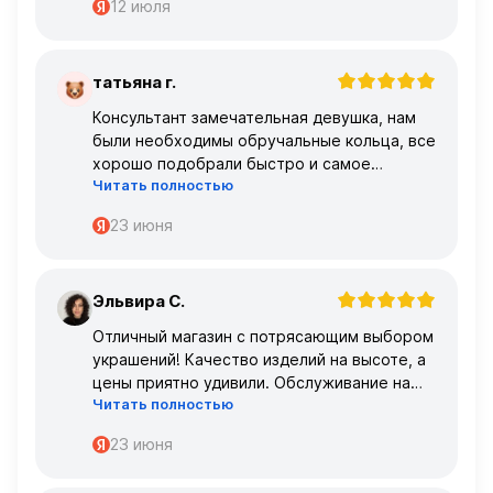
12 июля
татьяна г.
Т
Консультант замечательная девушка, нам
были необходимы обручальные кольца, все
хорошо подобрали быстро и самое
Читать полностью
главное, что все подошло по размеру с
первого раза ,огромное спасибо 🌹🌹🌹
23 июня
Эльвира С.
Э
Отличный магазин с потрясающим выбором
украшений! Качество изделий на высоте, а
цены приятно удивили. Обслуживание на
Читать полностью
высшем уровне – консультанты очень
профессиональные.
23 июня