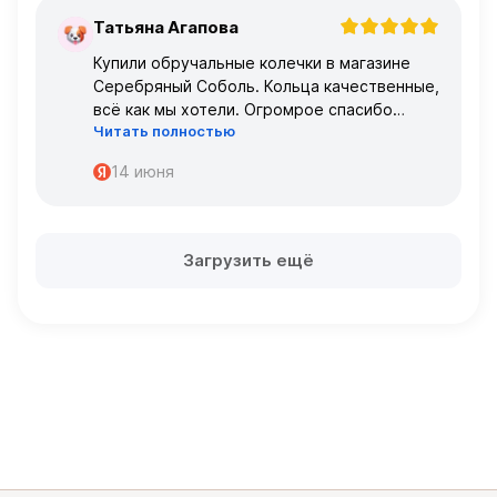
Татьяна Агапова
Т
Купили обручальные колечки в магазине
Серебряный Соболь. Кольца качественные,
всё как мы хотели. Огромрое спасибо
Читать полностью
персоналу за работу с нами!
Спасибо
14 июня
Загрузить ещё