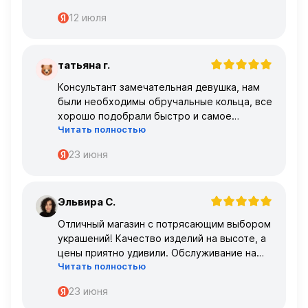
12 июля
татьяна г.
Т
Консультант замечательная девушка, нам
были необходимы обручальные кольца, все
хорошо подобрали быстро и самое
Читать полностью
главное, что все подошло по размеру с
первого раза ,огромное спасибо 🌹🌹🌹
23 июня
Эльвира С.
Э
Отличный магазин с потрясающим выбором
украшений! Качество изделий на высоте, а
цены приятно удивили. Обслуживание на
Читать полностью
высшем уровне – консультанты очень
профессиональные.
23 июня