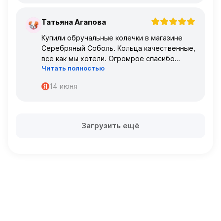
Татьяна Агапова
Т
Купили обручальные колечки в магазине
Серебряный Соболь. Кольца качественные,
всё как мы хотели. Огромрое спасибо
Читать полностью
персоналу за работу с нами!
Спасибо
14 июня
Загрузить ещё