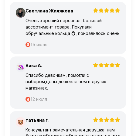
Светлана Жилякова
С
Очень хороший персонал, большой
ассортимент товара. Покупали
обручальные кольца 💍, понравилось очень
15 июля
Вика А.
В
Спасибо девочкам, помогли с
выбором,цены дешевле чем в других
магазинах.
12 июля
татьяна г.
Т
Консультант замечательная девушка, нам