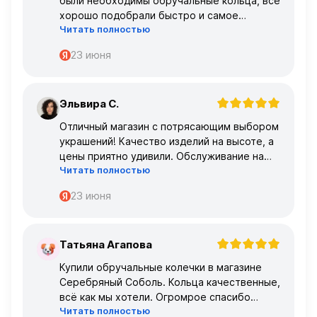
были необходимы обручальные кольца, все
хорошо подобрали быстро и самое
Читать полностью
главное, что все подошло по размеру с
первого раза ,огромное спасибо 🌹🌹🌹
23 июня
Эльвира С.
Э
Отличный магазин с потрясающим выбором
украшений! Качество изделий на высоте, а
цены приятно удивили. Обслуживание на
Читать полностью
высшем уровне – консультанты очень
профессиональные.
23 июня
Татьяна Агапова
Т
Купили обручальные колечки в магазине
Серебряный Соболь. Кольца качественные,
всё как мы хотели. Огромрое спасибо
Читать полностью
персоналу за работу с нами!