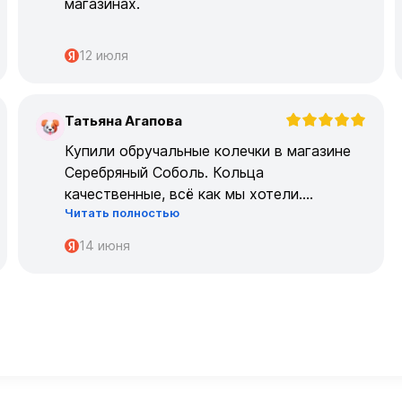
магазинах.
12 июля
Татьяна Агапова
Т
Купили обручальные колечки в магазине
Серебряный Соболь. Кольца
качественные, всё как мы хотели.
Читать полностью
Огромрое спасибо персоналу за работу с
нами!
14 июня
Спасибо