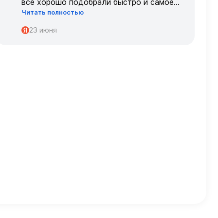
все хорошо подобрали быстро и самое
Читать полностью
главное, что все подошло по размеру с
первого раза ,огромное спасибо 🌹🌹🌹
23 июня