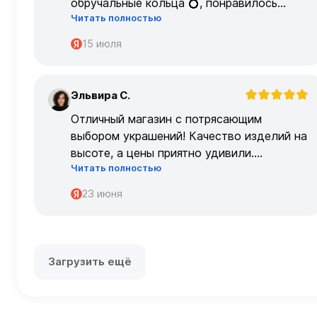
обручальные кольца 💍, понравилось
Читать полностью
очень
15 июля
Эльвира С.
Э
Отличный магазин с потрясающим
выбором украшений! Качество изделий на
высоте, а цены приятно удивили.
Читать полностью
Обслуживание на высшем уровне –
консультанты очень профессиональные.
23 июня
Загрузить ещё