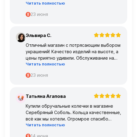
Читать полностью
главное, что все подошло по размеру с
первого раза ,огромное спасибо 🌹🌹🌹
23 июня
Эльвира С.
Э
Отличный магазин с потрясающим выбором
украшений! Качество изделий на высоте, а
цены приятно удивили. Обслуживание на
Читать полностью
высшем уровне – консультанты очень
профессиональные.
23 июня
Татьяна Агапова
Т
Купили обручальные колечки в магазине
Серебряный Соболь. Кольца качественные,
всё как мы хотели. Огромрое спасибо
Читать полностью
персоналу за работу с нами!
Спасибо
14 июня