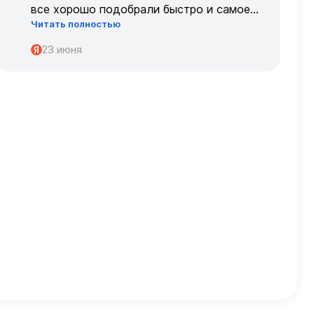
все хорошо подобрали быстро и самое
Читать полностью
главное, что все подошло по размеру с
первого раза ,огромное спасибо 🌹🌹🌹
23 июня