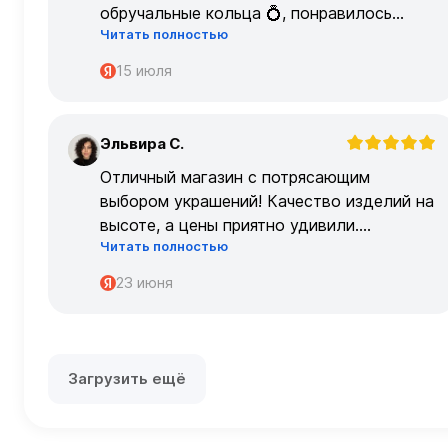
обручальные кольца 💍, понравилось
Читать полностью
очень
15 июля
Эльвира С.
Э
Отличный магазин с потрясающим
выбором украшений! Качество изделий на
высоте, а цены приятно удивили.
Читать полностью
Обслуживание на высшем уровне –
консультанты очень профессиональные.
23 июня
Загрузить ещё