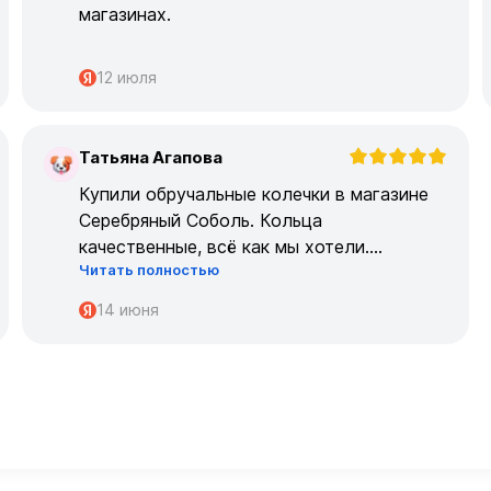
магазинах.
12 июля
Татьяна Агапова
Т
Купили обручальные колечки в магазине
Серебряный Соболь. Кольца
качественные, всё как мы хотели.
Читать полностью
Огромрое спасибо персоналу за работу с
нами!
14 июня
Спасибо