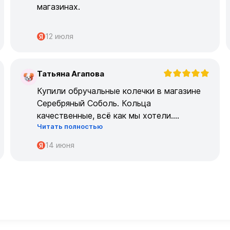
магазинах.
12 июля
Татьяна Агапова
Т
Купили обручальные колечки в магазине
Серебряный Соболь. Кольца
качественные, всё как мы хотели.
Читать полностью
Огромрое спасибо персоналу за работу с
нами!
14 июня
Спасибо