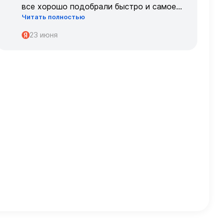
все хорошо подобрали быстро и самое
Читать полностью
главное, что все подошло по размеру с
первого раза ,огромное спасибо 🌹🌹🌹
23 июня