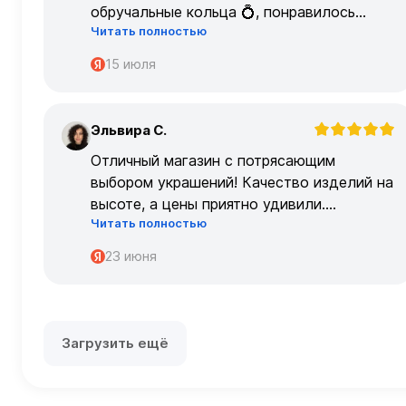
обручальные кольца 💍, понравилось
Читать полностью
очень
15 июля
Эльвира С.
Э
Отличный магазин с потрясающим
выбором украшений! Качество изделий на
высоте, а цены приятно удивили.
Читать полностью
Обслуживание на высшем уровне –
консультанты очень профессиональные.
23 июня
Загрузить ещё