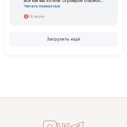
всё как мы хотели. Огромрое спасибо
Читать полностью
персоналу за работу с нами!
Спасибо
14 июня
Загрузить ещё