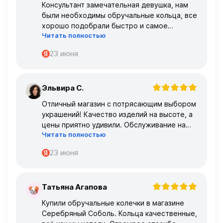
Консультант замечательная девушка, нам
были необходимы обручальные кольца, все
хорошо подобрали быстро и самое
Читать полностью
главное, что все подошло по размеру с
первого раза ,огромное спасибо 🌹🌹🌹
23 июня
Эльвира С.
Э
Отличный магазин с потрясающим выбором
украшений! Качество изделий на высоте, а
цены приятно удивили. Обслуживание на
Читать полностью
высшем уровне – консультанты очень
профессиональные.
23 июня
Татьяна Агапова
Т
Купили обручальные колечки в магазине
Серебряный Соболь. Кольца качественные,