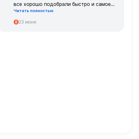
все хорошо подобрали быстро и самое
Читать полностью
главное, что все подошло по размеру с
первого раза ,огромное спасибо 🌹🌹🌹
23 июня