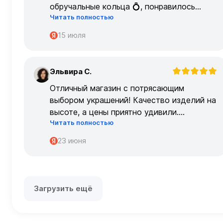
обручальные кольца 💍, понравилось
Читать полностью
очень
15 июля
Эльвира С.
Э
Отличный магазин с потрясающим
выбором украшений! Качество изделий на
высоте, а цены приятно удивили.
Читать полностью
Обслуживание на высшем уровне –
консультанты очень профессиональные.
23 июня
Загрузить ещё