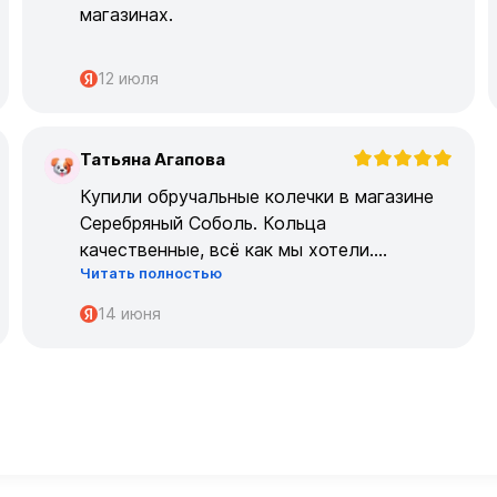
магазинах.
12 июля
Татьяна Агапова
Т
Купили обручальные колечки в магазине
Серебряный Соболь. Кольца
качественные, всё как мы хотели.
Читать полностью
Огромрое спасибо персоналу за работу с
нами!
14 июня
Спасибо