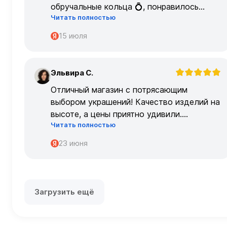
обручальные кольца 💍, понравилось
Читать полностью
очень
15 июля
Эльвира С.
Э
Отличный магазин с потрясающим
выбором украшений! Качество изделий на
высоте, а цены приятно удивили.
Читать полностью
Обслуживание на высшем уровне –
консультанты очень профессиональные.
23 июня
Загрузить ещё