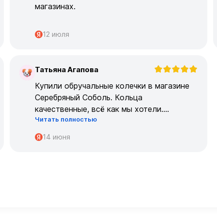
магазинах.
12 июля
Татьяна Агапова
Т
Купили обручальные колечки в магазине
Серебряный Соболь. Кольца
качественные, всё как мы хотели.
Читать полностью
Огромрое спасибо персоналу за работу с
нами!
14 июня
Спасибо