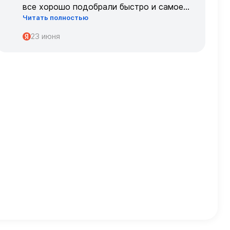
все хорошо подобрали быстро и самое
Читать полностью
главное, что все подошло по размеру с
первого раза ,огромное спасибо 🌹🌹🌹
23 июня