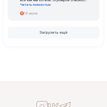
Читать полностью
персоналу за работу с нами!
Спасибо
14 июня
Загрузить ещё