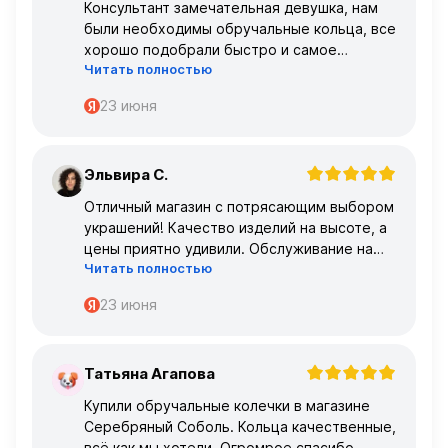
Консультант замечательная девушка, нам
были необходимы обручальные кольца, все
хорошо подобрали быстро и самое
Читать полностью
главное, что все подошло по размеру с
первого раза ,огромное спасибо 🌹🌹🌹
23 июня
Эльвира С.
Э
Отличный магазин с потрясающим выбором
украшений! Качество изделий на высоте, а
цены приятно удивили. Обслуживание на
Читать полностью
высшем уровне – консультанты очень
профессиональные.
23 июня
Татьяна Агапова
Т
Купили обручальные колечки в магазине
Серебряный Соболь. Кольца качественные,
всё как мы хотели. Огромрое спасибо