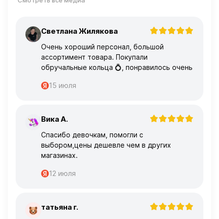
Смотреть все медиа
Светлана Жилякова
С
Очень хороший персонал, большой
ассортимент товара. Покупали
обручальные кольца 💍, понравилось очень
15 июля
Вика А.
В
Спасибо девочкам, помогли с
выбором,цены дешевле чем в других
магазинах.
12 июля
татьяна г.
Т