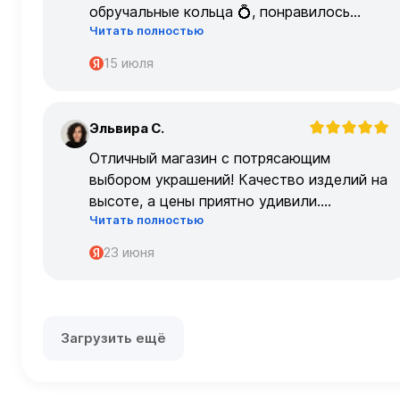
обручальные кольца 💍, понравилось
Читать полностью
очень
15 июля
Эльвира С.
Э
Отличный магазин с потрясающим
выбором украшений! Качество изделий на
высоте, а цены приятно удивили.
Читать полностью
Обслуживание на высшем уровне –
консультанты очень профессиональные.
23 июня
Загрузить ещё