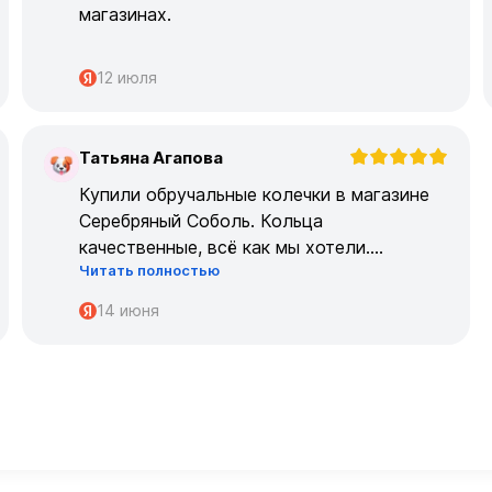
магазинах.
12 июля
Татьяна Агапова
Т
Купили обручальные колечки в магазине
Серебряный Соболь. Кольца
качественные, всё как мы хотели.
Читать полностью
Огромрое спасибо персоналу за работу с
нами!
14 июня
Спасибо