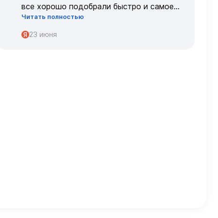
все хорошо подобрали быстро и самое
Читать полностью
главное, что все подошло по размеру с
первого раза ,огромное спасибо 🌹🌹🌹
23 июня