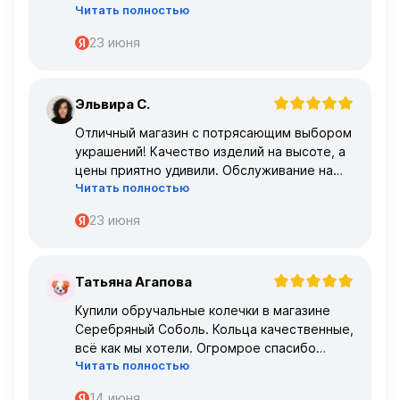
Читать полностью
главное, что все подошло по размеру с
первого раза ,огромное спасибо 🌹🌹🌹
23 июня
Эльвира С.
Э
Отличный магазин с потрясающим выбором
украшений! Качество изделий на высоте, а
цены приятно удивили. Обслуживание на
Читать полностью
высшем уровне – консультанты очень
профессиональные.
23 июня
Татьяна Агапова
Т
Купили обручальные колечки в магазине
Серебряный Соболь. Кольца качественные,
всё как мы хотели. Огромрое спасибо
Читать полностью
персоналу за работу с нами!
Спасибо
14 июня