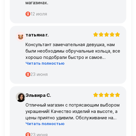
магазинах.
12 июля
татьяна г.
Т
Консультант замечательная девушка, нам
были необходимы обручальные кольца, все
хорошо подобрали быстро и самое
Читать полностью
главное, что все подошло по размеру с
первого раза ,огромное спасибо 🌹🌹🌹
23 июня
Эльвира С.
Э
Отличный магазин с потрясающим выбором
украшений! Качество изделий на высоте, а
цены приятно удивили. Обслуживание на
Читать полностью
высшем уровне – консультанты очень
профессиональные.
23 июня