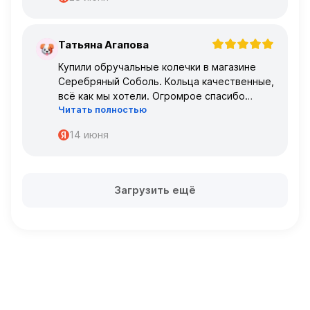
Татьяна Агапова
Т
Купили обручальные колечки в магазине
Серебряный Соболь. Кольца качественные,
всё как мы хотели. Огромрое спасибо
Читать полностью
персоналу за работу с нами!
Спасибо
14 июня
Загрузить ещё