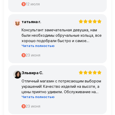
12 июля
татьяна г.
Т
Консультант замечательная девушка, нам
были необходимы обручальные кольца, все
хорошо подобрали быстро и самое
Читать полностью
главное, что все подошло по размеру с
первого раза ,огромное спасибо 🌹🌹🌹
23 июня
Эльвира С.
Э
Отличный магазин с потрясающим выбором
украшений! Качество изделий на высоте, а
цены приятно удивили. Обслуживание на
Читать полностью
высшем уровне – консультанты очень
профессиональные.
23 июня