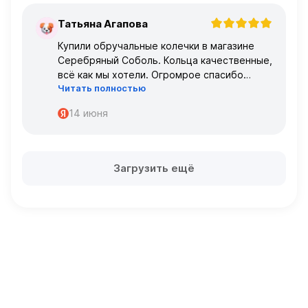
Татьяна Агапова
Т
Купили обручальные колечки в магазине
Серебряный Соболь. Кольца качественные,
всё как мы хотели. Огромрое спасибо
Читать полностью
персоналу за работу с нами!
Спасибо
14 июня
Загрузить ещё