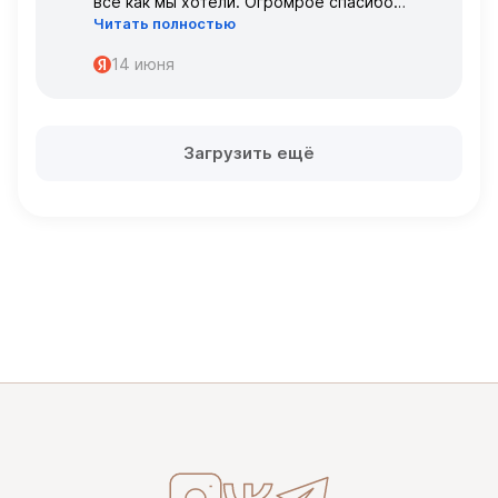
всё как мы хотели. Огромрое спасибо
Читать полностью
персоналу за работу с нами!
Спасибо
14 июня
Загрузить ещё