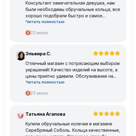
Консультант замечательная девушка, нам
были необходимы обручальные кольца, все
хорошо подобрали быстро и самое
Читать полностью
главное, что все подошло по размеру с
первого раза ,огромное спасибо 🌹🌹🌹
23 июня
Эльвира С.
Э
Отличный магазин с потрясающим выбором
украшений! Качество изделий на высоте, а
цены приятно удивили. Обслуживание на
Читать полностью
высшем уровне – консультанты очень
профессиональные.
23 июня
Татьяна Агапова
Т
Купили обручальные колечки в магазине
Серебряный Соболь. Кольца качественные,