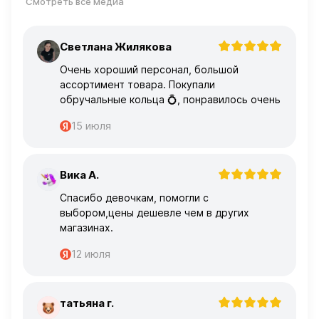
Смотреть все медиа
Светлана Жилякова
С
Очень хороший персонал, большой
ассортимент товара. Покупали
обручальные кольца 💍, понравилось очень
15 июля
Вика А.
В
Спасибо девочкам, помогли с
выбором,цены дешевле чем в других
магазинах.
12 июля
татьяна г.
Т