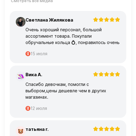
Смотреть все медиа
Светлана Жилякова
С
Очень хороший персонал, большой
ассортимент товара. Покупали
обручальные кольца 💍, понравилось очень
15 июля
Вика А.
В
Спасибо девочкам, помогли с
выбором,цены дешевле чем в других
магазинах.
12 июля
татьяна г.
Т