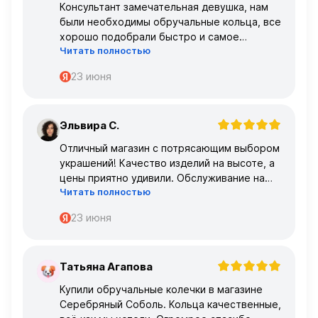
Консультант замечательная девушка, нам
были необходимы обручальные кольца, все
хорошо подобрали быстро и самое
Читать полностью
главное, что все подошло по размеру с
первого раза ,огромное спасибо 🌹🌹🌹
23 июня
Эльвира С.
Э
Отличный магазин с потрясающим выбором
украшений! Качество изделий на высоте, а
цены приятно удивили. Обслуживание на
Читать полностью
высшем уровне – консультанты очень
профессиональные.
23 июня
Татьяна Агапова
Т
Купили обручальные колечки в магазине
Серебряный Соболь. Кольца качественные,