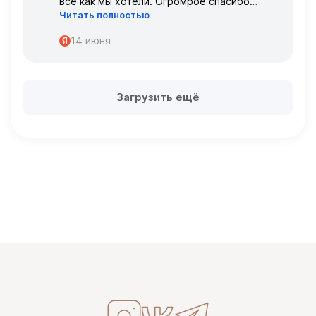
всё как мы хотели. Огромрое спасибо
Читать полностью
персоналу за работу с нами!
Спасибо
14 июня
Загрузить ещё