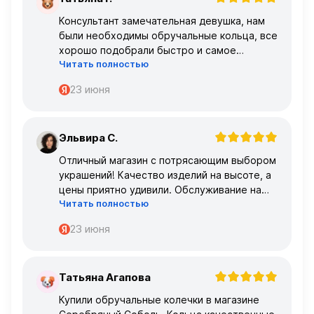
Т
Консультант замечательная девушка, нам
были необходимы обручальные кольца, все
хорошо подобрали быстро и самое
Читать полностью
главное, что все подошло по размеру с
первого раза ,огромное спасибо 🌹🌹🌹
23 июня
Эльвира С.
Э
Отличный магазин с потрясающим выбором
украшений! Качество изделий на высоте, а
цены приятно удивили. Обслуживание на
Читать полностью
высшем уровне – консультанты очень
профессиональные.
23 июня
Татьяна Агапова
Т
Купили обручальные колечки в магазине