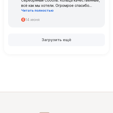
Серебряный Соболь. Кольца качественные,
всё как мы хотели. Огромрое спасибо
Читать полностью
персоналу за работу с нами!
Спасибо
14 июня
Загрузить ещё