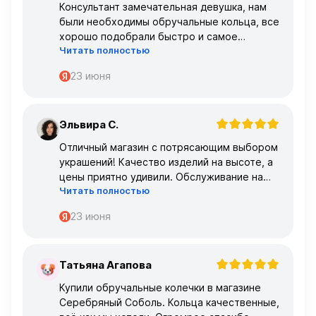
Консультант замечательная девушка, нам
были необходимы обручальные кольца, все
хорошо подобрали быстро и самое
Читать полностью
главное, что все подошло по размеру с
первого раза ,огромное спасибо 🌹🌹🌹
23 июня
Эльвира С.
Э
Отличный магазин с потрясающим выбором
украшений! Качество изделий на высоте, а
цены приятно удивили. Обслуживание на
Читать полностью
высшем уровне – консультанты очень
профессиональные.
23 июня
Татьяна Агапова
Т
Купили обручальные колечки в магазине
Серебряный Соболь. Кольца качественные,