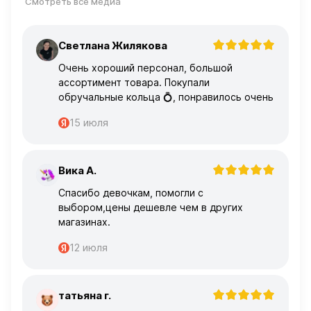
Смотреть все медиа
Светлана Жилякова
С
Очень хороший персонал, большой
ассортимент товара. Покупали
обручальные кольца 💍, понравилось очень
15 июля
Вика А.
В
Спасибо девочкам, помогли с
выбором,цены дешевле чем в других
магазинах.
12 июля
татьяна г.
Т