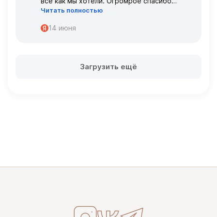
всё как мы хотели. Огромрое спасибо
Читать полностью
персоналу за работу с нами!
Спасибо
14 июня
Загрузить ещё