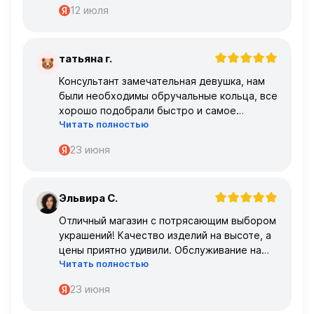
12 июля
татьяна г.
Т
Консультант замечательная девушка, нам
были необходимы обручальные кольца, все
хорошо подобрали быстро и самое
Читать полностью
главное, что все подошло по размеру с
первого раза ,огромное спасибо 🌹🌹🌹
23 июня
Эльвира С.
Э
Отличный магазин с потрясающим выбором
украшений! Качество изделий на высоте, а
цены приятно удивили. Обслуживание на
Читать полностью
высшем уровне – консультанты очень
профессиональные.
23 июня