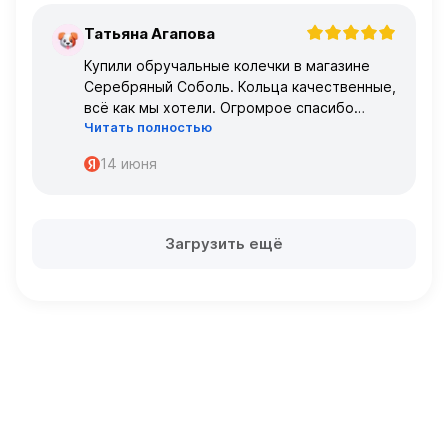
Татьяна Агапова
Т
Купили обручальные колечки в магазине
Серебряный Соболь. Кольца качественные,
всё как мы хотели. Огромрое спасибо
Читать полностью
персоналу за работу с нами!
Спасибо
14 июня
Загрузить ещё