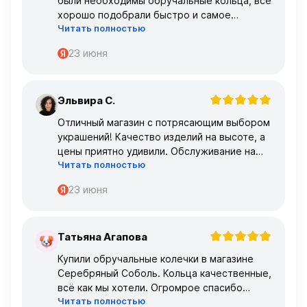
были необходимы обручальные кольца, все
хорошо подобрали быстро и самое
Читать полностью
главное, что все подошло по размеру с
первого раза ,огромное спасибо 🌹🌹🌹
23 июня
Эльвира С.
Э
Отличный магазин с потрясающим выбором
украшений! Качество изделий на высоте, а
цены приятно удивили. Обслуживание на
Читать полностью
высшем уровне – консультанты очень
профессиональные.
23 июня
Татьяна Агапова
Т
Купили обручальные колечки в магазине
Серебряный Соболь. Кольца качественные,
всё как мы хотели. Огромрое спасибо
Читать полностью
персоналу за работу с нами!