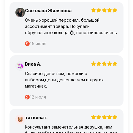
Светлана Жилякова
С
Очень хороший персонал, большой
ассортимент товара. Покупали
обручальные кольца 💍, понравилось очень
15 июля
Вика А.
В
Спасибо девочкам, помогли с
выбором,цены дешевле чем в других
магазинах.
12 июля
татьяна г.
Т
Консультант замечательная девушка, нам