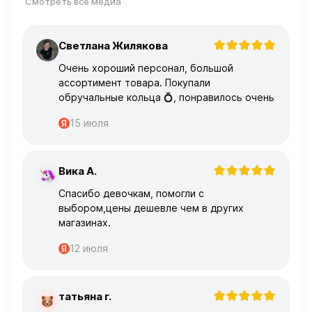
Смотреть все медиа
Светлана Жилякова
С
Очень хороший персонал, большой
ассортимент товара. Покупали
обручальные кольца 💍, понравилось очень
15 июля
Вика А.
В
Спасибо девочкам, помогли с
выбором,цены дешевле чем в других
магазинах.
12 июля
татьяна г.
Т