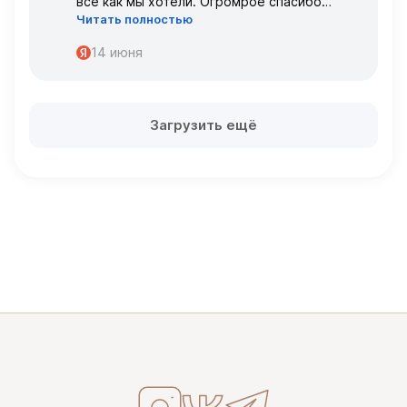
всё как мы хотели. Огромрое спасибо
Читать полностью
персоналу за работу с нами!
Спасибо
14 июня
Загрузить ещё