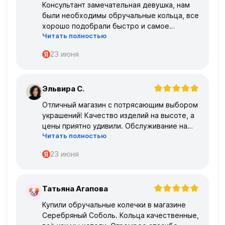
Консультант замечательная девушка, нам
были необходимы обручальные кольца, все
хорошо подобрали быстро и самое
Читать полностью
главное, что все подошло по размеру с
первого раза ,огромное спасибо 🌹🌹🌹
23 июня
Эльвира С.
Э
Отличный магазин с потрясающим выбором
украшений! Качество изделий на высоте, а
цены приятно удивили. Обслуживание на
Читать полностью
высшем уровне – консультанты очень
профессиональные.
23 июня
Татьяна Агапова
Т
Купили обручальные колечки в магазине
Серебряный Соболь. Кольца качественные,