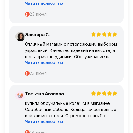
Читать полностью
главное, что все подошло по размеру с
первого раза ,огромное спасибо 🌹🌹🌹
23 июня
Эльвира С.
Э
Отличный магазин с потрясающим выбором
украшений! Качество изделий на высоте, а
цены приятно удивили. Обслуживание на
Читать полностью
высшем уровне – консультанты очень
профессиональные.
23 июня
Татьяна Агапова
Т
Купили обручальные колечки в магазине
Серебряный Соболь. Кольца качественные,
всё как мы хотели. Огромрое спасибо
Читать полностью
персоналу за работу с нами!
Спасибо
14 июня