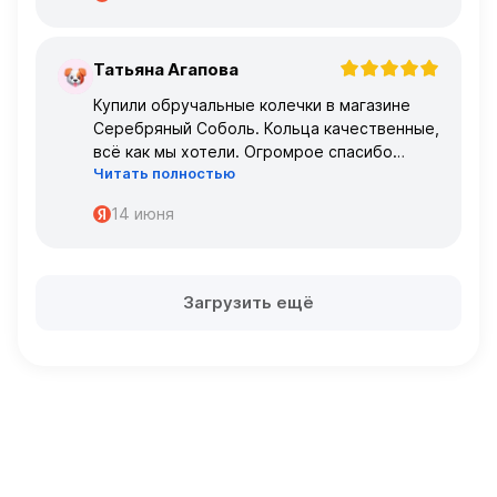
Татьяна Агапова
Т
Купили обручальные колечки в магазине
Серебряный Соболь. Кольца качественные,
всё как мы хотели. Огромрое спасибо
Читать полностью
персоналу за работу с нами!
Спасибо
14 июня
Загрузить ещё