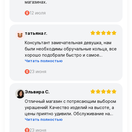
магазинах.
12 июля
татьяна г.
Т
Консультант замечательная девушка, нам
были необходимы обручальные кольца, все
хорошо подобрали быстро и самое
Читать полностью
главное, что все подошло по размеру с
первого раза ,огромное спасибо 🌹🌹🌹
23 июня
Эльвира С.
Э
Отличный магазин с потрясающим выбором
украшений! Качество изделий на высоте, а
цены приятно удивили. Обслуживание на
Читать полностью
высшем уровне – консультанты очень
профессиональные.
23 июня