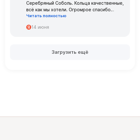
Серебряный Соболь. Кольца качественные,
всё как мы хотели. Огромрое спасибо
Читать полностью
персоналу за работу с нами!
Спасибо
14 июня
Загрузить ещё