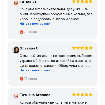
татьяна г.
Т
Консультант замечательная девушка, нам
были необходимы обручальные кольца, все
хорошо подобрали быстро и самое
Читать полностью
главное, что все подошло по размеру с
первого раза ,огромное спасибо 🌹🌹🌹
23 июня
Эльвира С.
Э
Отличный магазин с потрясающим выбором
украшений! Качество изделий на высоте, а
цены приятно удивили. Обслуживание на
Читать полностью
высшем уровне – консультанты очень
профессиональные.
23 июня
Татьяна Агапова
Т
Купили обручальные колечки в магазине