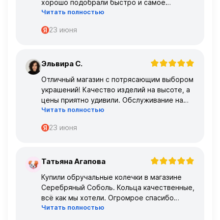
хорошо подобрали быстро и самое
Читать полностью
главное, что все подошло по размеру с
первого раза ,огромное спасибо 🌹🌹🌹
23 июня
Эльвира С.
Э
Отличный магазин с потрясающим выбором
украшений! Качество изделий на высоте, а
цены приятно удивили. Обслуживание на
Читать полностью
высшем уровне – консультанты очень
профессиональные.
23 июня
Татьяна Агапова
Т
Купили обручальные колечки в магазине
Серебряный Соболь. Кольца качественные,
всё как мы хотели. Огромрое спасибо
Читать полностью
персоналу за работу с нами!
Спасибо