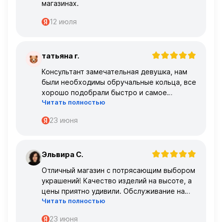
магазинах.
12 июля
татьяна г.
Т
Консультант замечательная девушка, нам
были необходимы обручальные кольца, все
хорошо подобрали быстро и самое
Читать полностью
главное, что все подошло по размеру с
первого раза ,огромное спасибо 🌹🌹🌹
23 июня
Эльвира С.
Э
Отличный магазин с потрясающим выбором
украшений! Качество изделий на высоте, а
цены приятно удивили. Обслуживание на
Читать полностью
высшем уровне – консультанты очень
профессиональные.
23 июня