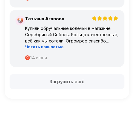
Татьяна Агапова
Т
Купили обручальные колечки в магазине
Серебряный Соболь. Кольца качественные,
всё как мы хотели. Огромрое спасибо
Читать полностью
персоналу за работу с нами!
Спасибо
14 июня
Загрузить ещё